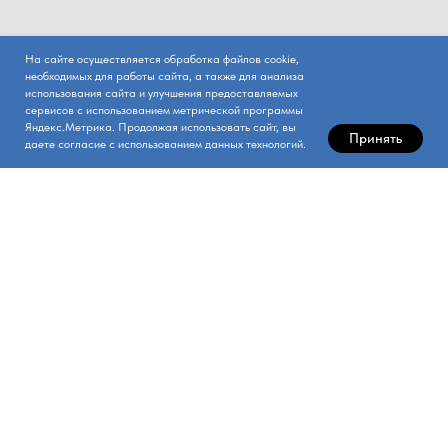
На сайте осуществляется обработка файлов cookie,
необходимых для работы сайта, а также для анализа
использования сайта и улучшения предоставляемых
сервисов с использованием метрической программы
Яндекс.Метрика. Продолжая использовать сайт, вы
Принять
даете согласие с использованием данных технологий.