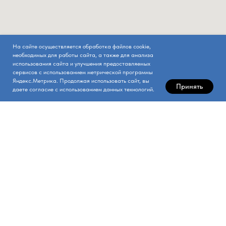
На сайте осуществляется обработка файлов cookie,
необходимых для работы сайта, а также для анализа
использования сайта и улучшения предоставляемых
сервисов с использованием метрической программы
Яндекс.Метрика. Продолжая использовать сайт, вы
Принять
даете согласие с использованием данных технологий.