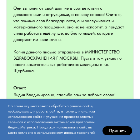
Они выполняют свой долг не в соответствии с
должностными инструкциями, а по зову сердца! Считаю,
что помимо слов благодарности, они заслуживают и
материального поощрения. оно их не испортит, а придаст
силы работать ещё лучше, во благо людей, которые
доверяют им свои жизни.
Копия данного письма отправлена в МИНИСТЕРСТВО
ЗДРАВООХРАНЕНИЯ Г МОСКВЫ. Пусть и там узнают о
наших замечательных работниках медицины в г.о.
Щербинка.
Ответ:
Лидия Владимировна, спасибо вам за добрые слова!
Выздоравливайте!
На сайте осуществляется обработка файлов cookie,
необходимых для работы сайта, а также для анализа
использования сайта и улучшения предоставляемых
сервисов с использованием метрической программы
Яндекс.Метрика. Продолжая использовать сайт, вы
Принять
даете согласие с использованием данных технологий.
Козлова Ханслу