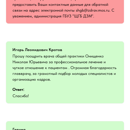
предоставить Ваши контактные данные для обратной
связи на адрес электронной почты shgb@zdrav.mos.ru. С
уважением, администрация ГБУЗ "ЩГБ ДЗМ".
Игорь Леонидович Кротов
Прошу поощрить врача общей практики Онищенко
Николая Юрьевича за профессиональное лечение и
чуткое отношение к пациентам . Огромная благодарность
главврачу, за грамотный подбор молодых специалистов и
организацию кадров.
Ответ:
Спасибо!
Галина