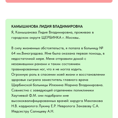
КАМЫШАНОВА ЛИДИЯ ВЛАДИМИРОВНА
Я, Камышанова Лидия Владимировна, проживаю в
городском округе ЩЕРБИНКА г. Москвы..
В силу жизненных обстоятельств, я попала в больницу №
64 им.Виноградова. Мне была оказана первая помощь, в
недостаточной мере. Меня отправили домой с
незажившими ранами и таким состоянием
травмированных ног, что я не могла ходить.
Огромную роль в спасении моей жизни и восстановлении
здоровья сыграла заместитель главного врача
Щербинской больницы Илюхина Марина Владимировна.
Совместно с заведующей отделением поликлиники
Хаутиевой Ф.М. они подобрали мне
высококвалифицированных врачей: хирурга Маклакова
Н.В. кардиолога Лукину Е.Р. Невролога Закавову С.А.
Медсестру Салищеву А.Н.