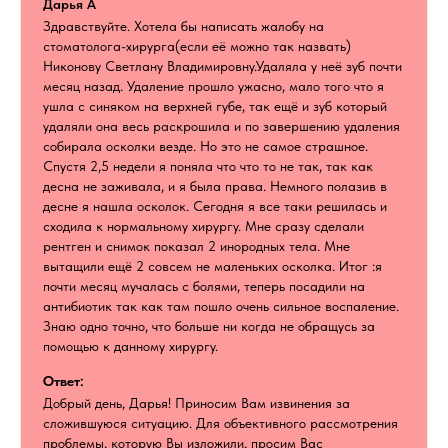
Дарья А
Здравствуйте. Хотела бы написать жалобу на
стоматолога-хирурга(если её можно так назвать)
Никонову Светлану Владимировну.Удаляла у неё зуб почти
месяц назад. Удаление прошло ужасно, мало того что я
ушла с синяком на верхней губе, так ещё и зуб который
удаляли она весь раскрошила и по завершению удаления
собирала осколки везде. Но это не самое страшное.
Спустя 2,5 недели я поняла что что то не так, так как
десна не заживала, и я была права. Немного полазив в
десне я нашла осколок. Сегодня я все таки решилась и
сходила к нормальному хирургу. Мне сразу сделали
рентген и снимок показал 2 инородных тела. Мне
вытащили ещё 2 совсем не маленьких осколка. Итог :я
почти месяц мучалась с болями, теперь посадили на
антибиотик так как там пошло очень сильное воспаление.
Знаю одно точно, что больше ни когда не обращусь за
помощью к данному хирургу.
Ответ:
Добрый день, Дарья! Приносим Вам извинения за
сложившуюся ситуацию. Для объективного рассмотрения
проблемы, которую Вы изложили, просим Вас