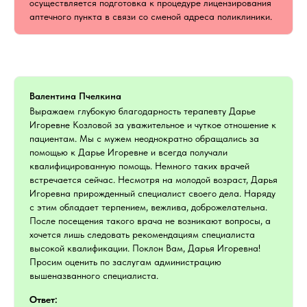
осуществляется подготовка к процедуре лицензирования
аптечного пункта в связи со сменой адреса поликлиники.
Валентина Пчелкина
Выражаем глубокую благодарность терапевту Дарье
Игоревне Козловой за уважительное и чуткое отношение к
пациентам. Мы с мужем неоднократно обращались за
помощью к Дарье Игоревне и всегда получали
квалифицированную помощь. Немного таких врачей
встречается сейчас. Несмотря на молодой возраст, Дарья
Игоревна прирожденный специалист своего дела. Наряду
с этим обладает терпением, вежлива, доброжелательна.
После посещения такого врача не возникают вопросы, а
хочется лишь следовать рекомендациям специалиста
высокой квалификации. Поклон Вам, Дарья Игоревна!
Просим оценить по заслугам администрацию
вышеназванного специалиста.
Ответ: