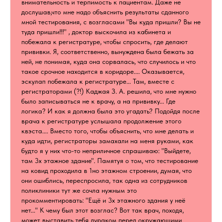
внимательность и терпимость к пациентам. Даже не
дослушав,что мне надо объяснить результаты сданного
мной тестирования, с возгласами "Вы куда пришли? Вы не
туда пришли!!!" , доктор выскочила из кабинета и
побежала к регистратуре, чтобы спросить, где делают
прививки. Я, соответственно, вынуждена была бежать за
ней, не понимая, куда она сорвалась, что случилось и что
такое срочное находится в коридоре.... Оказывается,
эскулап побежала к регистратуре... Там, вместе с
регистраторами (?!) Каджая З. А. решила, что мне нужно
было записываться не к врачу, а на прививку... Где
логика? И как я должна была это угадать? Подойдя после
врача к регистратуре услышала продолжение этого
квэста.... Вместо того, чтобы объяснить, что мне делать и
куда идти, регистраторы замахали на меня руками, как
будто я у них что-то неприличное спрашиваю: "Выйдете,
там 3х этажное здание". Памятуя о том, что тестирование
на ковид проходила в 1но этажном строении, думая, что
они ошиблись, переспросила, так одна из сотрудников
поликлиники тут же сочла нужным это
прокомментировать: "Ещё и 3х этажного здания у неё
нет..." К чему был этот возглас? Вот так врач, походя,
может выставить тебя дураком перед окружающими