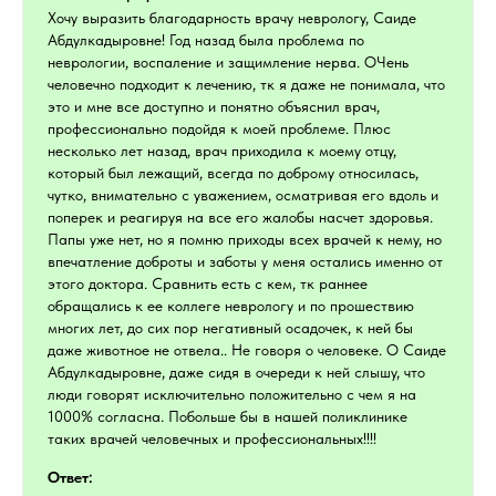
Хочу выразить благодарность врачу неврологу, Саиде
Абдулкадыровне! Год назад была проблема по
неврологии, воспаление и защимление нерва. ОЧень
человечно подходит к лечению, тк я даже не понимала, что
это и мне все доступно и понятно объяснил врач,
профессионально подойдя к моей проблеме. Плюс
несколько лет назад, врач приходила к моему отцу,
который был лежащий, всегда по доброму относилась,
чутко, внимательно с уважением, осматривая его вдоль и
поперек и реагируя на все его жалобы насчет здоровья.
Папы уже нет, но я помню приходы всех врачей к нему, но
впечатление доброты и заботы у меня остались именно от
этого доктора. Сравнить есть с кем, тк раннее
обращались к ее коллеге неврологу и по прошествию
многих лет, до сих пор негативный осадочек, к ней бы
даже животное не отвела.. Не говоря о человеке. О Саиде
Абдулкадыровне, даже сидя в очереди к ней слышу, что
люди говорят исключительно положительно с чем я на
1000% согласна. Побольше бы в нашей поликлинике
таких врачей человечных и профессиональных!!!!
Ответ: