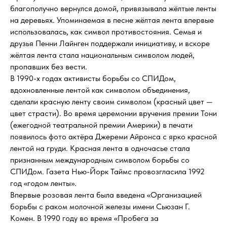
благополучно вернулся домой, привязывала жёлтые ленты
на деревьях. Упоминаемая в песне жёлтая лента впервые
использовалась, как символ противостояния. Семья и
друзья Пенни Лайнген поддержали инициативу, и вскоре
жёлтая лента стала национальным символом людей,
пропавших без вести.
В 1990-х годах активисты борьбы со СПИДом,
вдохновленные лентой как символом объединения,
сделали красную ленту своим символом (красный цвет —
цвет страсти). Во время церемонии вручения премии Тони
(ежегодной театральной премии Америки) в печати
появилось фото актёра Джереми Айронса с ярко красной
лентой на груди. Красная лента в одночасье стала
признанным международным символом борьбы со
СПИДом. Газета Нью-Йорк Таймс провозгласила 1992
год «годом ленты».
Впервые розовая лента была введена «Организацией
борьбы с раком молочной железы имени Сьюзан Г.
Комен. В 1990 году во время «Пробега за