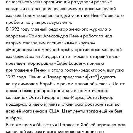
исцеление» члены организации раздавали розовые
козырьки от солнца исцелившимся от рака молочной
железы. Годом позднее каждый участник Нью-Йоркского
пробега получил розовую ленту.
В 1992 году главный редактор женского журнала о
здоровье «Сама» Александра Пенни работала над
вторым ежегодным специальным выпуском
«Национального месяца борьбы против рака молочной
железы». Эвелин Лаудер, на тот момент старший вице-
президент корпорации «Estée Lauder», приняла
приглашение Пенни и стала гостем-редактором выпуска
1992 года. Пенни и Лаудер предложили[кто?] сделать
ленту символом борьбы с раком молочной железы; Лента
должна была распространяться в косметических
магазинах Эсте Лаудер в Нью-Йорке; Эсте Лаудер
поддержала идею и, ленты стали распространяться во
всех её магазинах в США. Цвет ленты тогда ещё не был
выбран.
В то же время 68-летняя Шарлотта Хайлей пережила рак
молочной железы и организовала кампанию по